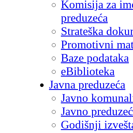
Komisija za im
preduzeća
Strateška doku
Promotivni mate
Baze podataka
eBiblioteka
Javna preduzeća
Javno komunal
Javno preduzeć
Godišnji izvešt