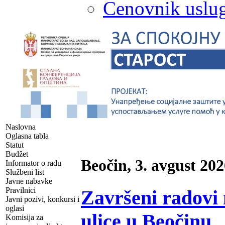
Cenovnik uslug
Naslovna
Oglasna tabla
Statut
Budžet
Beočin, 3. avgust 202
Informator o radu
Službeni list
Javne nabavke
Pravilnici
Završeni radovi 
Javni pozivi, konkursi i
oglasi
ulice u Beočinu
Komisija za