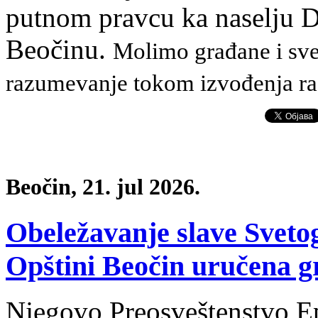
putnom pravcu ka naselju 
Beočinu.
Molimo građane i sve 
razumevanje tokom izvođenja ra
Beočin, 21. jul 2026.
Obeležavanje slave Sveto
Opštini Beočin uručena 
Njegovo Preosveštenstvo E