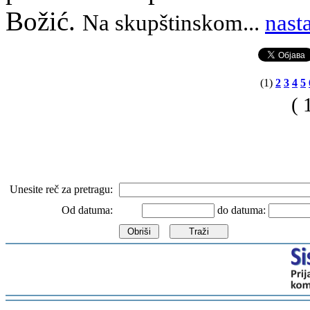
Božić.
Na skupštinskom
.
..
nast
(1)
2
3
4
5
( 
Unesite reč za pretragu:
Od datuma:
do datuma:
-