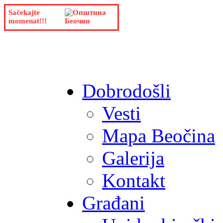
Sačekajte
momenat!!!
Dobrodošli
Vesti
Mapa Beočina
Galerija
Kontakt
Građani