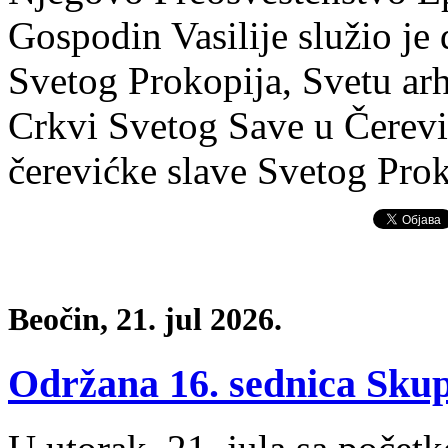
Gospodin Vasilije služio je 
Svetog Prokopija, Svetu arh
Crkvi Svetog Save u Čerevi
čerevićke slave Svetog Pro
Beočin, 21. jul 2026.
Održana 16. sednica Skup