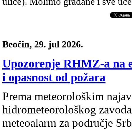
ulice).
Molimo građane i sve uče
Beočin, 29. jul 2026.
Upozorenje RHMZ-a na e
i opasnost od požara
Prema meteorološkim naja
hidrometeorološkog zavoda, 
meteoalarm za područje Srb