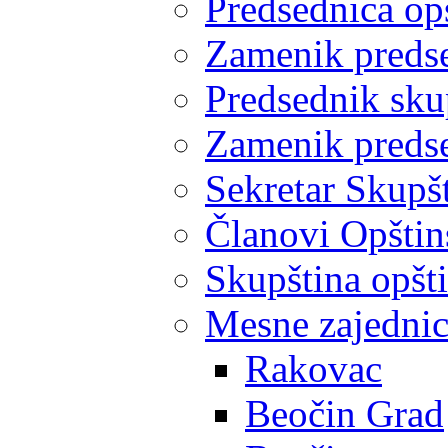
Predsednica op
Zamenik predse
Predsednik sku
Zamenik predse
Sekretar Skupšt
Članovi Opštin
Skupština opšt
Mesne zajedni
Rakovac
Beočin Grad