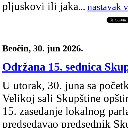
pljuskovi ili jaka
.
..
nastavak v
Beočin, 30. jun 2026.
Održana 15. sednica Skup
U utorak, 30. juna sa poče
Velikoj sali Skupštine opšt
15. zasedanje lokalnog parl
predsedavao predsednik Sku