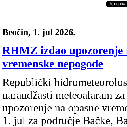
Beočin, 1. jul 2026.
RHMZ izdao upozorenje n
vremenske nepogode
Republički hidrometeorolos
narandžasti meteoalaram za 
upozorenje na opasne vreme
1. jul za područje Bačke, B