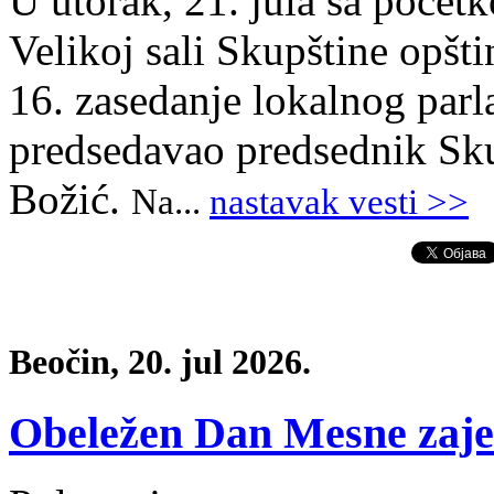
U utorak, 21. jula sa počet
Velikoj sali Skupštine opšt
16. zasedanje lokalnog parl
predsedavao predsednik Sku
Božić.
Na
.
..
nastavak vesti >>
Beočin, 20. jul 2026.
Obeležen Dan Mesne zaje