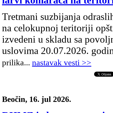
larvi komaraca na teritori
Tretmani suzbijanja odrasli
na celokupnoj teritoriji opš
izvedeni u skladu sa povol
uslovima 20.07.2026. godi
prilika
.
..
nastavak vesti >>
Beočin, 16. jul 2026.