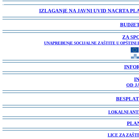
-
IZLAGANjE NA JAVNI UVID NACRTA P
-
BUDžET
-
ZA SP
UNAPREĐENjE SOCIJALNE ZAŠTITE U OPŠTINI 
-
INFO
-
I
OD J
-
BESPLAT
-
LOKALNI ANT
-
PLA
-
LICE ZA ZAŠT