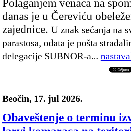
Polaganjem venaca na spom
danas je u Čereviću obele
zajednice.
U znak sećanja na s
parastosa, odata je pošta stradal
delegacije SUBNOR-a
.
..
nastava
Beočin, 17. jul 2026.
Obaveštenje o terminu iz