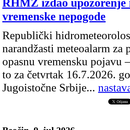
RHMZ izdao upozorenje n
vremenske nepogode
Republički hidrometeorolosk
narandžasti meteoalarm za p
opasnu vremensku pojavu – 
to za četvrtak 16.7.2026. go
Jugoistočne Srbije
.
..
nastav