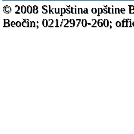
-
© 2008 Skupština opštine 
Beočin; 021/2970-260; offi