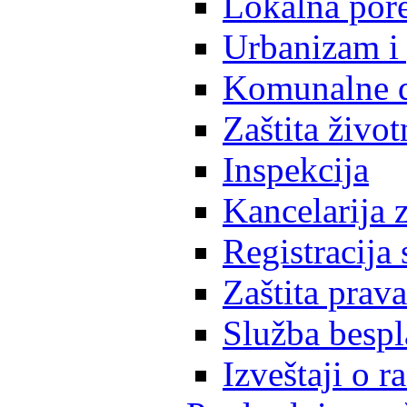
Lokalna pore
Urbanizam i 
Komunalne d
Zaštita život
Inspekcija
Kancelarija z
Registracija
Zaštita prava
Služba besp
Izveštaji o 