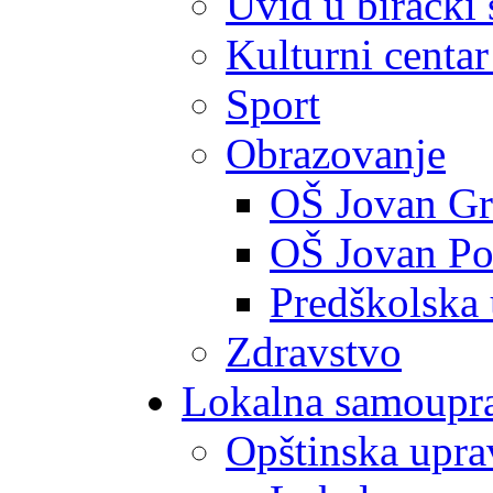
Uvid u birački 
Kulturni centar
Sport
Obrazovanje
OŠ Jovan Gr
OŠ Jovan Po
Predškolska
Zdravstvo
Lokalna samoupr
Opštinska upra