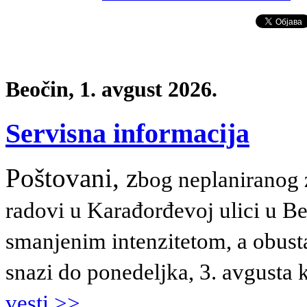
Beočin, 1. avgust 2026.
Servisna informacija
Poštovani, z
bog neplaniranog z
radovi u Karađorđevoj ulici u B
smanjenim intenzitetom, a obust
snazi do ponedeljka, 3. avgusta 
vesti >>