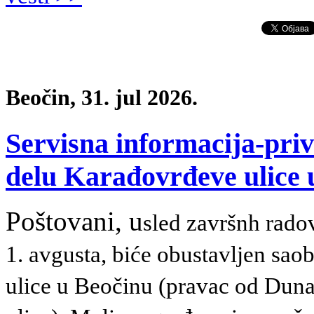
Beočin, 31. jul 2026.
Servisna informacija-pri
delu Karađovrđeve ulice 
Poštovani, u
sled završnh radov
1. avgusta, biće obustavljen sao
ulice u Beočinu (pravac od Dun