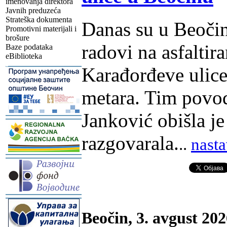
imenovanja direktora
Javnih preduzeća
Strateška dokumenta
Danas su u Beočin
Promotivni materijali i
brošure
radovi na asfaltir
Baze podataka
eBiblioteka
-
Karađorđeve ulice
metara. Tim povod
Janković obišla je
-
razgovarala.
..
nasta
-
-
Beočin, 3. avgust 202