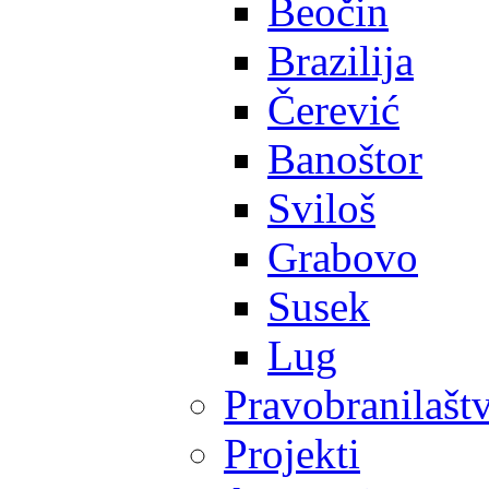
Beočin
Brazilija
Čerević
Banoštor
Sviloš
Grabovo
Susek
Lug
Pravobranilašt
Projekti