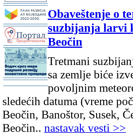
-
Obaveštenje o t
suzbijanja larvi 
-
Beočin
-
Tretmani suzbijan
sa zemlje biće izv
-
povoljnim meteor
-
sledećih datuma (vreme poč
Beočin, Banoštor, Susek, Č
Beočin..
nastavak vesti >>