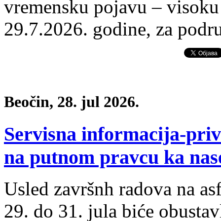
vremensku pojavu – visoku t
29.7.2026. godine, za podr
Beočin, 28. jul 2026.
Servisna informacija-pri
na putnom pravcu ka nas
Usled završnh radova na asf
29. do 31. jula biće obustav