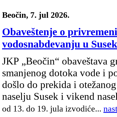
Beočin, 7. jul 2026.
Obaveštenje o privreme
vodosnabdevanju u Susek
JKP „Beočin“ obaveštava gr
smanjenog dotoka vode i po
došlo do prekida i otežano
naselju Susek i vikend nas
od 13. do 19. jula izvodiće
.
..
nas