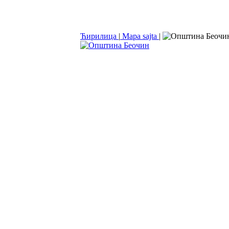
Ћирилица
|
Mapa sajta
|