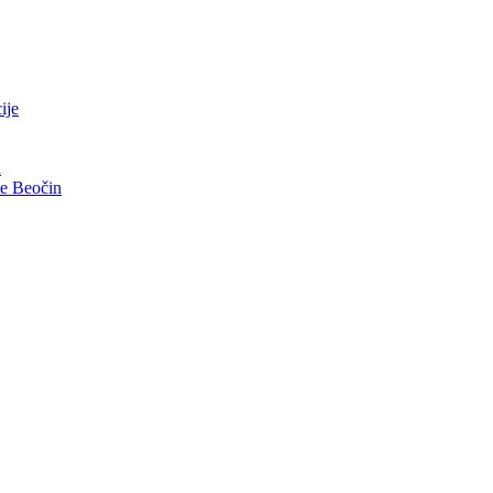
ije
i
ve Beočin