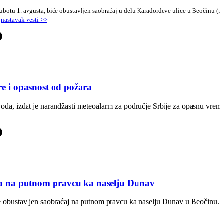
u subotu 1. avgusta, biće obustavljen saobraćaj u delu Karađorđeve ulice u Beočin
.
nastavak vesti >>
-
 i opasnost od požara
, izdat je narandžasti meteoalarm za područje Srbije za opasnu vreme
-
ja na putnom pravcu ka naselju Dunav
iće obustavljen saobraćaj na putnom pravcu ka naselju Dunav u Beočinu