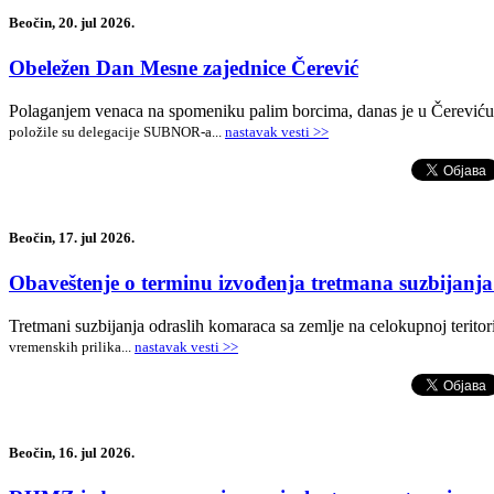
Beočin, 20. jul 2026.
Obeležen Dan Mesne zajednice Čerević
Polaganjem venaca na spomeniku palim borcima, danas je u Čerević
položile su delegacije SUBNOR-a
.
..
nastavak vesti >>
Beočin, 17. jul 2026.
Obaveštenje o terminu izvođenja tretmana suzbijanja 
Tretmani suzbijanja odraslih komaraca sa zemlje na celokupnoj terito
vremenskih prilika
.
..
nastavak vesti >>
Beočin, 16. jul 2026.