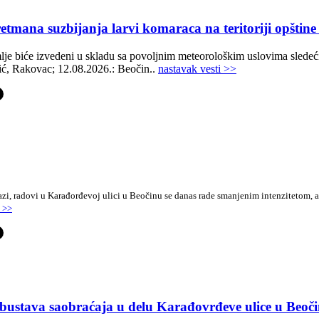
etmana suzbijanja larvi komaraca na teritoriji opštine
mlje biće izvedeni u skladu sa povoljnim meteorološkim uslovima slede
ić, Rakovac; 12.08.2026.: Beočin..
nastavak vesti >>
-
azi, radovi u Karađorđevoj ulici u Beočinu se danas rade smanjenim intenzitetom, 
i >>
-
bustava saobraćaja u delu Karađovrđeve ulice u Beoč