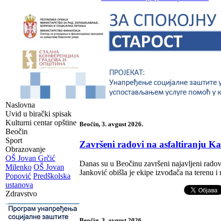
Naslovna
Uvid u birački spisak
Kulturni centar opštine
Beočin, 3. avgust 2026.
Beočin
Sport
Završeni radovi na asfaltiranju K
Obrazovanje
OŠ Jovan Grčić
Danas su u Beočinu završeni najavljeni radov
Milenko
OŠ Jovan
Janković obišla je ekipe izvođača na terenu i 
Popović
Predškolska
ustanova
Zdravstvo
-
Beočin, 3. avgust 2026.