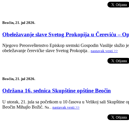
Beočin, 21. jul 2026.
Obeležavanje slave Svetog Prokopija u Čereviću – O
Njegovo Preosveštenstvo Episkop sremski Gospodin Vasilije služio je 
obeležavanje čerevićke slave Svetog Prokopija
.
..
nastavak vesti >>
Beočin, 21. jul 2026.
Održana 16. sednica Skupštine opštine Beočin
U utorak, 21. jula sa početkom u 10 časova u Velikoj sali Skupštine 
Beočin Mihajlo Božić.
Na
.
..
nastavak vesti >>