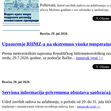
Poštovani, u
sled završnh radova na asfaltiranju, 
ulice).
Molimo građane i sve učesnike u saobraćaju
.
.
-
-
Beočin, 29. jul 2026.
Upozorenje RHMZ-a na ekstremno visoke temperature
Prema meteorološkim najavama Republičkog hidrometeorološkog zavoda
sredu, 29.7.2026. godine, za područje Bačke
.
..
nastavak vesti >>
Beočin, 28. jul 2026.
Servisna informacija-privremena obustava saobraća
Usled završnh radova na asfaltiranju, u periodu od 29. do 31. jula b
strpljenje i razumevanje tokom izvođenja radova, kao
.
..
nastavak vesti >>