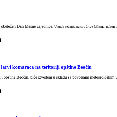
u obeležen Dan Mesne zajednice.
U znak sećanja na sve žrtve fašizma, nakon p
-
larvi komaraca na teritoriji opštine Beočin
riji opštine Beočin, biće izvedeni u skladu sa povoljnim meteorološkim
-