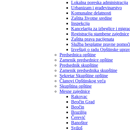
Lokalna poreska administracija
Urbanizam i građevinarstvo
Komunalne delatnosti
Zaštita životne sredine
Inspekcija
Kancelarija za izbeglice i migrac
Registracija stambene zajednice
Zaštita prava pacijenata
Služba besplatne pravne pomoć
Izveštaji o radu Opštinske upra
Predsednica opštine
Zamenik predsednice opštine
Predsednik skupštine
Zamenik predsednika skupštine
Sekretar Skupštine opštine
Članovi Opštinskog veća
Skupština opštine
Mesne zajednice
Rakovac
Beočin Grad
Beočin
Brazilija
Čerević
Banoštor
Sviloš