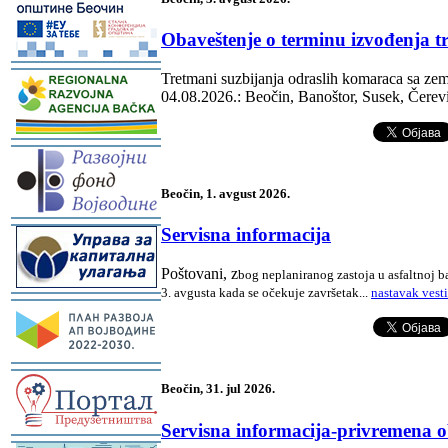
Obaveštenje o terminu izvođenja tr
-
Tretmani suzbijanja odraslih komaraca sa ze
04.08.2026.: Beočin, Banoštor, Susek, Čerev
-
Beočin, 1. avgust 2026.
-
Servisna informacija
Poštovani, z
bog neplaniranog zastoja u asfaltnoj b
3. avgusta kada se očekuje završetak
.
..
nastavak vest
-
-
Beočin, 31. jul 2026.
Servisna informacija-privremena o
-