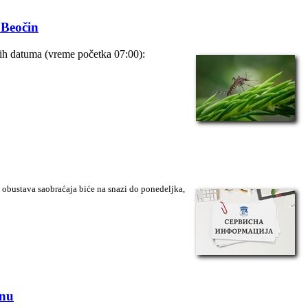
 Beočin
ćih datuma (vreme početka 07:00):
a obustava saobraćaja biće na snazi do ponedeljka,
inu