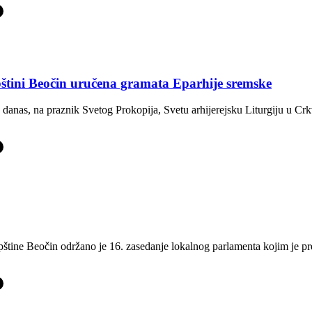
-
pštini Beočin uručena gramata Eparhije sremske
danas, na praznik Svetog Prokopija, Svetu arhijerejsku Liturgiju u Cr
-
opštine Beočin održano je 16. zasedanje lokalnog parlamenta kojim je 
-