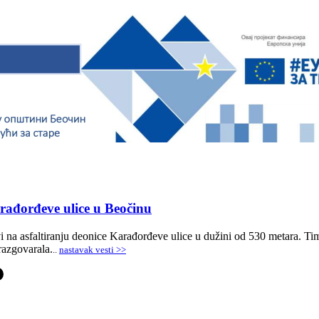
arađorđeve ulice u Beočinu
i na asfaltiranju deonice Karađorđeve ulice u dužini od 530 metara. T
razgovarala.
..
nastavak vesti >>
-