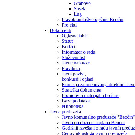
Grabovo
Susek
Lug
Pravobranilaštvo opštine Beočin
Projekti
Dokumenti
Oglasna tabla
Statut
Budžet
Informator o radu
Službeni list
Javne nabavke
Pravilnici
Javni pozivi,
konkursi i oglasi
Komisija za imenovanja direktora Jav
Strateška dokumenta
Promotivni materijali i brošure
Baze podataka
eBiblioteka
Javna preduzeća
Javno komunalno preduzeće "Beočin"
Javno preduzeće Toplana Beočin
Godišnji izveštaji o radu javnih predu
Cenovnik usluga javnih preduzeća