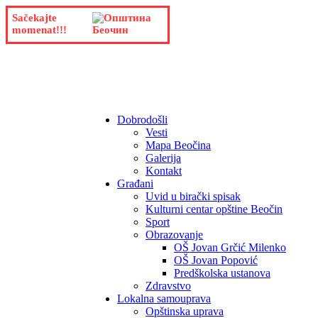
Sačekajte
momenat!!!
Dobrodošli
Vesti
Mapa Beočina
Galerija
Kontakt
Građani
Uvid u birački spisak
Kulturni centar opštine Beočin
Sport
Obrazovanje
OŠ Jovan Grčić Milenko
OŠ Jovan Popović
Predškolska ustanova
Zdravstvo
Lokalna samouprava
Opštinska uprava