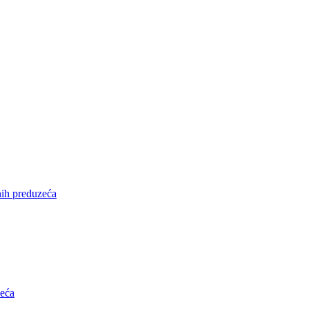
nih preduzeća
zeća