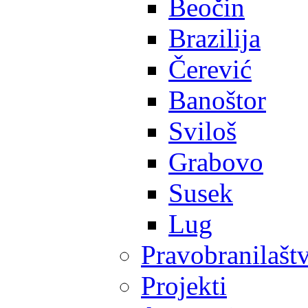
Beočin
Brazilija
Čerević
Banoštor
Sviloš
Grabovo
Susek
Lug
Pravobranilašt
Projekti