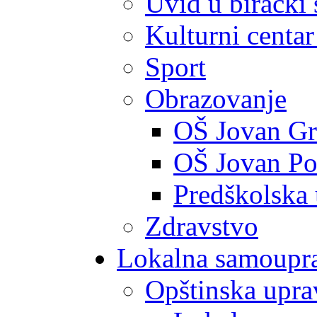
Uvid u birački 
Kulturni centar
Sport
Obrazovanje
OŠ Jovan Gr
OŠ Jovan Po
Predškolska
Zdravstvo
Lokalna samoupr
Opštinska upra