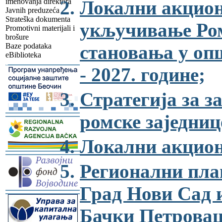
imenovanja direktora
Локални акцион
Javnih preduzeća
Strateška dokumenta
укључивање Ром
Promotivni materijali i
brošure
Baze podataka
становања у оп
eBiblioteka
-
- 2027. године;
Стратегија за 
ромске заједниц
-
Локални акцион
-
Регионални пла
Град Нови Сад 
-
Бачки Петровац