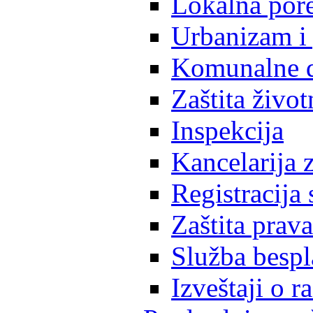
Lokalna pore
Urbanizam i 
Komunalne d
Zaštita život
Inspekcija
Kancelarija z
Registracija
Zaštita prava
Služba besp
Izveštaji o 