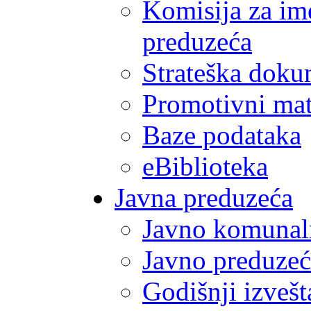
Komisija za im
preduzeća
Strateška doku
Promotivni mate
Baze podataka
eBiblioteka
Javna preduzeća
Javno komunal
Javno preduzeć
Godišnji izvešt