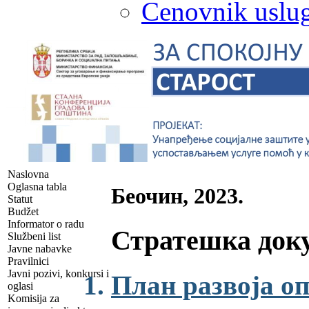
Cenovnik uslug
Naslovna
Oglasna tabla
Беочин, 2023.
Statut
Budžet
Informator o radu
Стратешка док
Službeni list
Javne nabavke
Pravilnici
Javni pozivi, konkursi i
План развоја о
oglasi
Komisija za