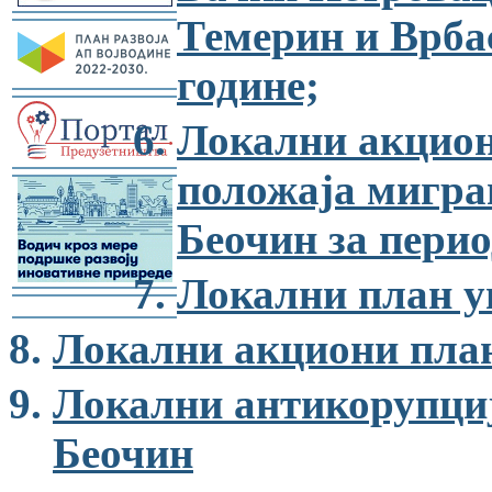
Темерин и Врбас
-
године;
-
Локални акцион
положаја мигра
-
Беочин за перио
Локални план 
-
-
Локални акциони пла
Локални антикорупци
Беочин