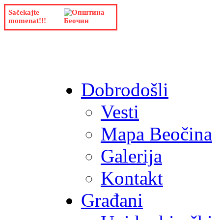
Sačekajte
momenat!!!
Dobrodošli
Vesti
Mapa Beočina
Galerija
Kontakt
Građani