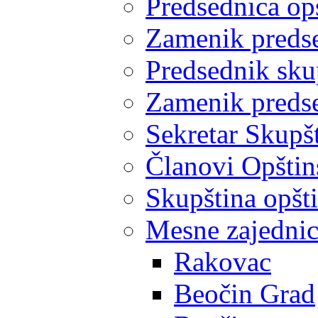
Predsednica op
Zamenik predse
Predsednik sku
Zamenik predse
Sekretar Skupšt
Članovi Opštin
Skupština opšt
Mesne zajedni
Rakovac
Beočin Grad