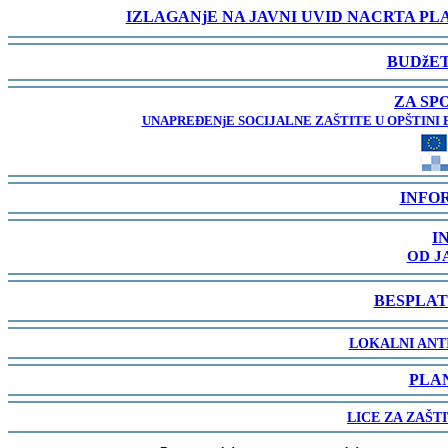
IZLAGANjE NA JAVNI UVID NACRTA P
-
BUDžET
-
ZA SP
UNAPREĐENjE SOCIJALNE ZAŠTITE U OPŠTINI 
-
INFO
-
I
OD J
-
BESPLAT
-
LOKALNI ANT
-
PLA
-
LICE ZA ZAŠT
-