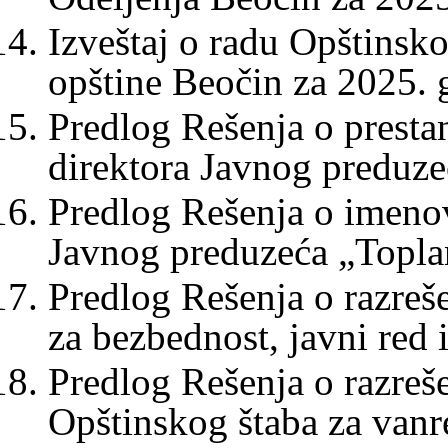
Izveštaj o radu Opštinsko
opštine Beočin za 2025. 
Predlog Rešenja o presta
direktora Javnog preduz
Predlog Rešenja o imenov
Javnog preduzeća „Topla
Predlog Rešenja o razreš
za bezbednost, javni red i
Predlog Rešenja o razreše
Opštinskog štaba za vanre