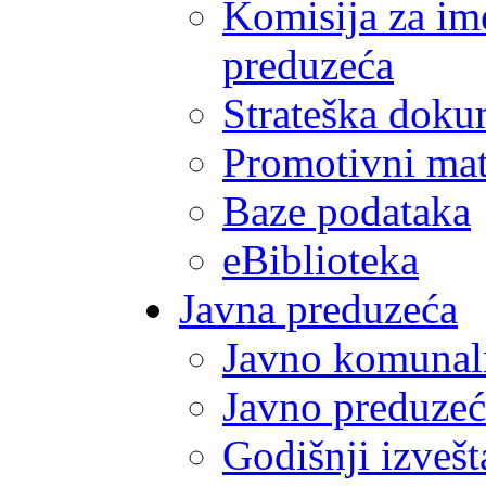
Komisija za im
preduzeća
Strateška doku
Promotivni mate
Baze podataka
eBiblioteka
Javna preduzeća
Javno komunal
Javno preduzeć
Godišnji izvešt