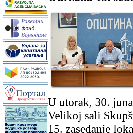
-
-
-
-
U utorak, 30. jun
-
Velikoj sali Skupš
15. zasedanje lok