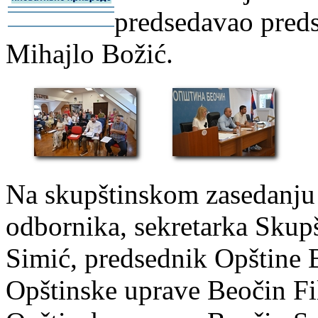
predsedavao preds
-
-
Mihajlo Božić.
Na skupštinskom zasedanju 
odbornika, sekretarka Skupš
Simić, predsednik Opštine 
Opštinske uprave Beočin Fi