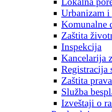
Lokalna pore
Urbanizam i 
Komunalne d
Zaštita život
Inspekcija
Kancelarija z
Registracija
Zaštita prava
Služba besp
Izveštaji o 