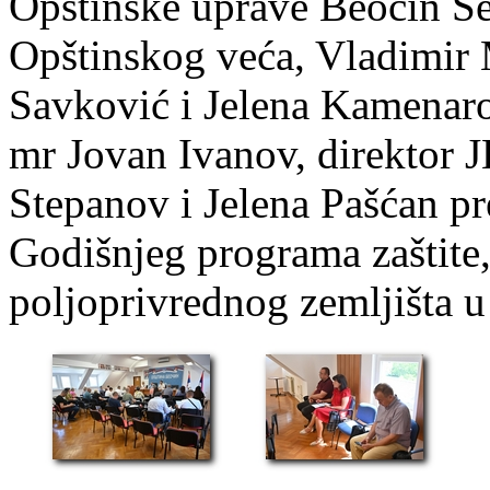
Opštinske uprave Beočin Se
Opštinskog veća, Vladimir 
Savković i Jelena Kamenarov
mr Jovan Ivanov, direktor 
Stepanov i Jelena Pašćan pr
Godišnjeg programa zaštite,
poljoprivrednog zemljišta u