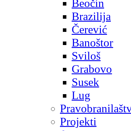
Beočin
Brazilija
Čerević
Banoštor
Sviloš
Grabovo
Susek
Lug
Pravobranilašt
Projekti