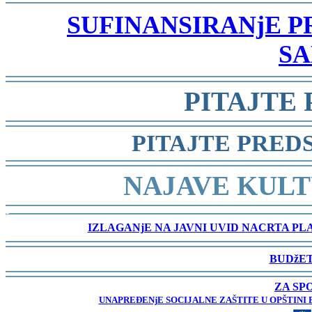
-
SUFINANSIRANjE 
SA
-
PITAJTE
-
PITAJTE PRED
-
NAJAVE KULT
-
IZLAGANjE NA JAVNI UVID NACRTA P
-
BUDžET
-
ZA SP
UNAPREĐENjE SOCIJALNE ZAŠTITE U OPŠTINI 