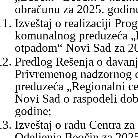
obračunu za 2025. godin
Izveštaj o realizaciji Pr
komunalnog preduzeća „R
otpadom“ Novi Sad za 20
Predlog Rešenja o davanj
Privremenog nadzornog 
preduzeća „Regionalni ce
Novi Sad o raspodeli dob
godine;
Izveštaj o radu Centra za
Odeljenja Beočin za 2025