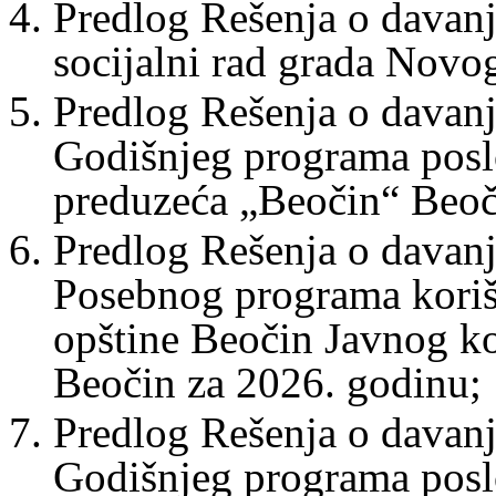
Predlog Rešenja o davanju
socijalni rad grada Novo
Predlog Rešenja o davanj
Godišnjeg programa pos
preduzeća „Beočin“ Beoč
Predlog Rešenja o davanj
Posebnog programa korišć
opštine Beočin Javnog 
Beočin za 2026. godinu;
Predlog Rešenja o davan
Godišnjeg programa pos