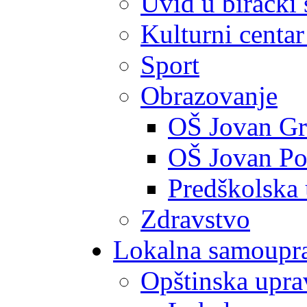
Uvid u birački 
Kulturni centar
Sport
Obrazovanje
OŠ Jovan Gr
OŠ Jovan Po
Predškolska
Zdravstvo
Lokalna samoupr
Opštinska upra