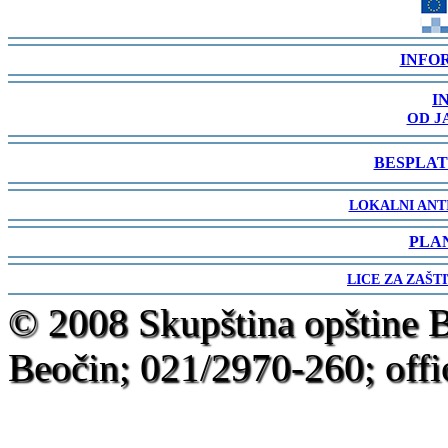
-
INFO
-
I
OD J
-
BESPLAT
-
LOKALNI ANT
-
PLA
-
LICE ZA ZAŠT
-
© 2008 Skupština opštine 
Beočin; 021/2970-260; offi