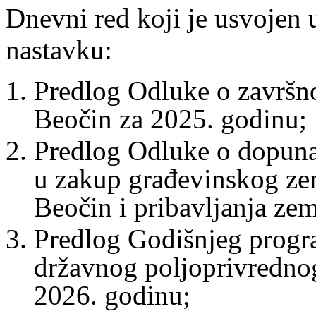
Dnevni red koji je usvojen 
nastavku:
Predlog Odluke o završn
Beočin za 2025. godinu;
Predlog Odluke o dopuna
u zakup građevinskog zeml
Beočin i pribavljanja zem
Predlog Godišnjeg program
državnog poljoprivrednog
2026. godinu;