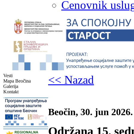
Cenovnik uslug
Vesti
<< Nazad
Mapa Beočina
Galerija
Kontakt
-
Beočin, 30. jun 2026.
Održana 15. sedn
-