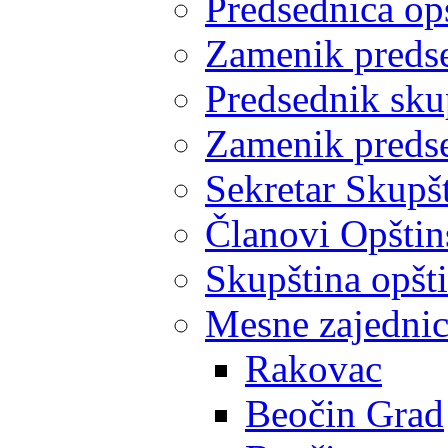
Predsednica op
Zamenik predse
Predsednik sku
Zamenik predse
Sekretar Skupšt
Članovi Opštin
Skupština opšt
Mesne zajedni
Rakovac
Beočin Grad