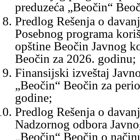
preduzeća „Beočin“ Beoč
Predlog Rešenja o davan
Posebnog programa korišć
opštine Beočin Javnog 
Beočin za 2026. godinu;
Finansijski izveštaj Jav
„Beočin“ Beočin za peri
godine;
Predlog Rešenja o davanj
Nadzornog odbora Javno
„Beočin“ Beočin o način