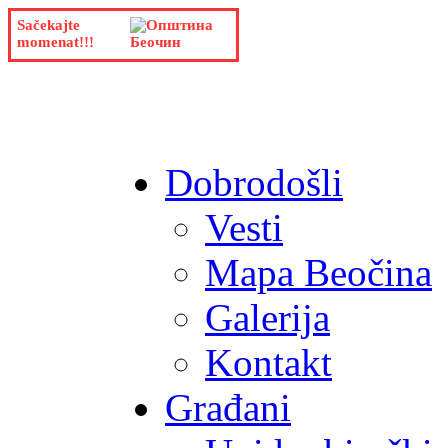
Sačekajte
momenat!!!
Dobrodošli
Vesti
Mapa Beočina
Galerija
Kontakt
Građani