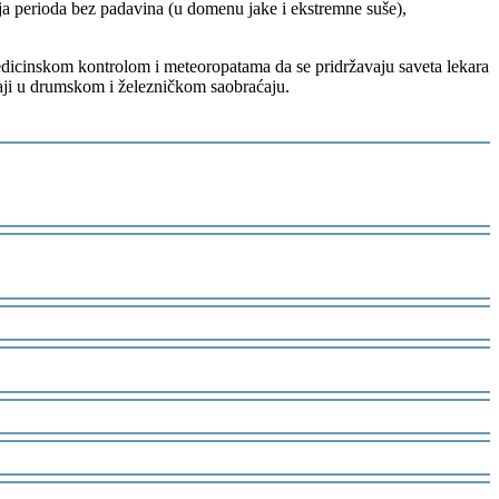
nja perioda bez padavina (u domenu jake i ekstremne suše),
medicinskom kontrolom i meteoropatama da se pridržavaju saveta lekara
aji u drumskom i železničkom saobraćaju.