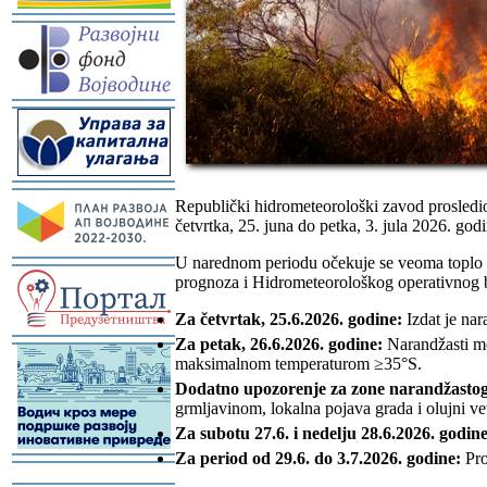
-
-
-
Republički hidrometeorološki zavod prosledio
četvrtka, 25. juna do petka, 3. jula 2026. godi
U narednom periodu očekuje se veoma toplo v
-
prognoza i Hidrometeorološkog operativnog bi
Za četvrtak, 25.6.2026. godine:
Izdat je na
Za petak, 26.6.2026. godine:
Narandžasti me
-
maksimalnom temperaturom ≥35°S.
Dodatno upozorenje za zone narandžasto
grmljavinom, lokalna pojava grada i olujni ve
Za subotu 27.6. i nedelju 28.6.2026. godine
Za period od 29.6. do 3.7.2026. godine:
Pro
-