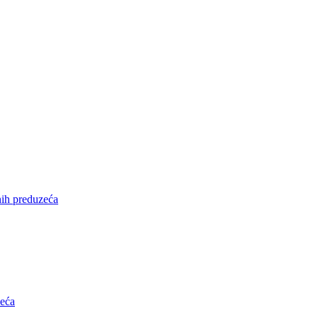
nih preduzeća
zeća