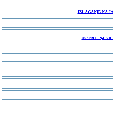
-
IZLAGANjE NA J
-
-
UNAPREĐENjE SOCI
-
-
-
-
-
-