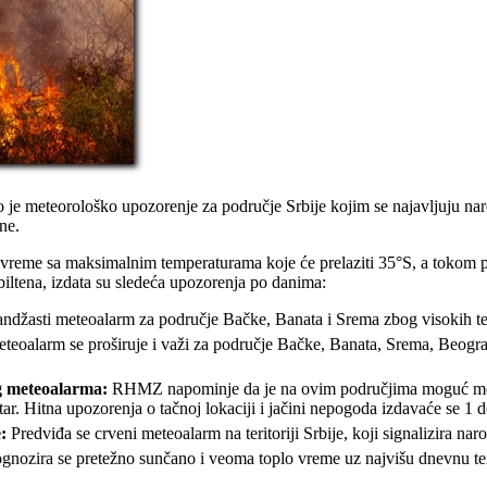
 je meteorološko upozorenje za područje Srbije kojim se najavljuju nar
ne.
reme sa maksimalnim temperaturama koje će prelaziti 35°S, a tokom p
ltena, izdata su sledeća upozorenja po danima:
randžasti meteoalarm za područje Bačke, Banata i Srema zbog visokih
teoalarm se proširuje i važi za područje Bačke, Banata, Srema, Beograd
g meteoalarma:
RHMZ napominje da je na ovim područjima moguć mestimi
tar. Hitna upozorenja o tačnoj lokaciji i jačini nepogoda izdavaće se 1 
:
Predviđa se crveni meteoalarm na teritoriji Srbije, koji signalizira
gnozira se pretežno sunčano i veoma toplo vreme uz najvišu dnevnu te