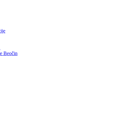
ije
i
ve Beočin