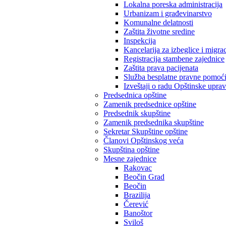
Lokalna poreska administracija
Urbanizam i građevinarstvo
Komunalne delatnosti
Zaštita životne sredine
Inspekcija
Kancelarija za izbeglice i migrac
Registracija stambene zajednice
Zaštita prava pacijenata
Služba besplatne pravne pomoć
Izveštaji o radu Opštinske upra
Predsednica opštine
Zamenik predsednice opštine
Predsednik skupštine
Zamenik predsednika skupštine
Sekretar Skupštine opštine
Članovi Opštinskog veća
Skupština opštine
Mesne zajednice
Rakovac
Beočin Grad
Beočin
Brazilija
Čerević
Banoštor
Sviloš