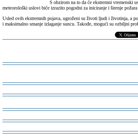
-
S obzirom na to da će ekstremni vremenski usl
meteorološki uslovi biće izrazito pogodni za iniciranje i širenje poža
Usled ovih ekstremnih pojava, ugroženi su životi ljudi i životinja, 
i maksimalno smanje izlaganje suncu. Takođe, mogući su ozbiljni pro
-
-
-
-
-
-