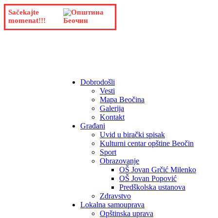
Sačekajte
momenat!!!
Dobrodošli
Vesti
Mapa Beočina
Galerija
Kontakt
Građani
Uvid u birački spisak
Kulturni centar opštine Beočin
Sport
Obrazovanje
OŠ Jovan Grčić Milenko
OŠ Jovan Popović
Predškolska ustanova
Zdravstvo
Lokalna samouprava
Opštinska uprava