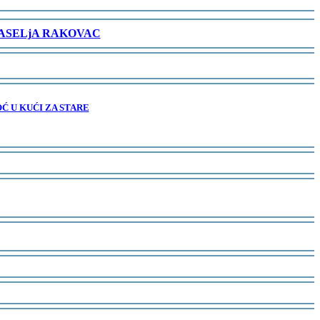
NASELjA RAKOVAC
Ć U KUĆI ZA STARE