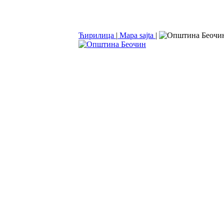
Ћирилица
|
Mapa sajta
|