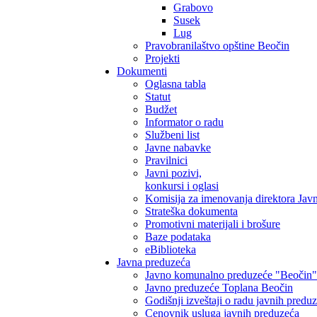
Grabovo
Susek
Lug
Pravobranilaštvo opštine Beočin
Projekti
Dokumenti
Oglasna tabla
Statut
Budžet
Informator o radu
Službeni list
Javne nabavke
Pravilnici
Javni pozivi,
konkursi i oglasi
Komisija za imenovanja direktora Jav
Strateška dokumenta
Promotivni materijali i brošure
Baze podataka
eBiblioteka
Javna preduzeća
Javno komunalno preduzeće "Beočin"
Javno preduzeće Toplana Beočin
Godišnji izveštaji o radu javnih predu
Cenovnik usluga javnih preduzeća