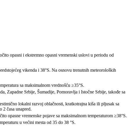
očito opasni i ekstremno opasni vremenski uslovi u periodu od
redstojećeg vikenda i 38°S. Na osnovu trenutnih meteoroloških
 temperatura sa maksimalnom vrednošću ≥35°S.
a, Zapadne Srbije, Šumadije, Pomoravlja i Istočne Srbije, takođe sa
čno lokalni razvoj oblačnosti, kratkotrajna kiša ili pljusak sa
do 2 časa unapred.
 naročito opasne vremenske pojave sa maksimalnom temperaturom ≥38°S.
mperaturu u većini mesta od 35 do 38 °S.