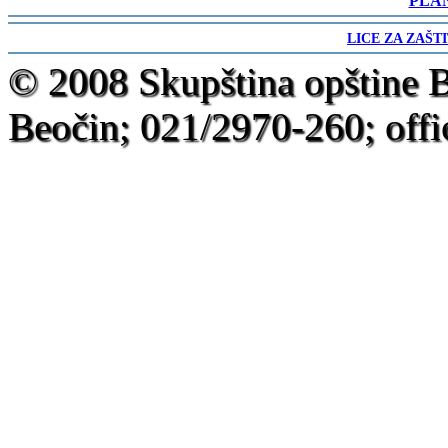
PLA
-
LICE ZA ZAŠT
-
© 2008 Skupština opštine 
Beočin; 021/2970-260; offi