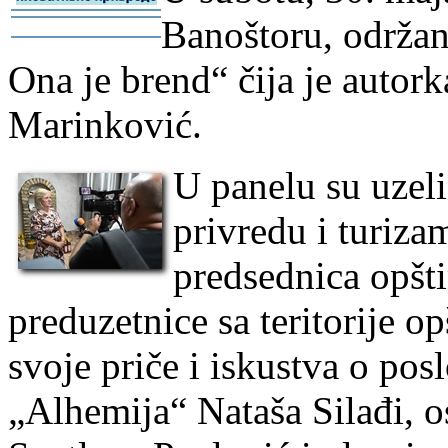
-
Banoštoru, održan 
-
Ona je brend“ čija je autork
Marinković.
U panelu su uzeli
privredu i turiza
predsednica opšt
preduzetnice sa teritorije o
svoje priče i iskustva o pos
„Alhemija“ Nataša Silađi, 