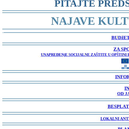
PITAJTE PRED
-
NAJAVE KULT
-
BUDžET
-
ZA SP
UNAPREĐENjE SOCIJALNE ZAŠTITE U OPŠTINI 
-
INFO
-
I
OD J
-
BESPLAT
-
LOKALNI ANT
-