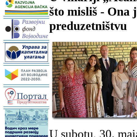
što misliš - On
-
preduzetništvu
-
-
-
-
U subotu, 30. maj