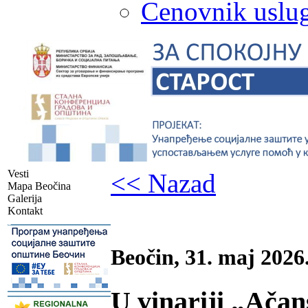
Cenovnik uslug
Vesti
<< Nazad
Mapa Beočina
Galerija
Kontakt
-
Beočin, 31. maj 2026
U vinariji „Ačan
-