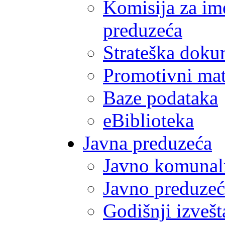
Komisija za im
preduzeća
Strateška doku
Promotivni mate
Baze podataka
eBiblioteka
Javna preduzeća
Javno komunal
Javno preduzeć
Godišnji izvešt