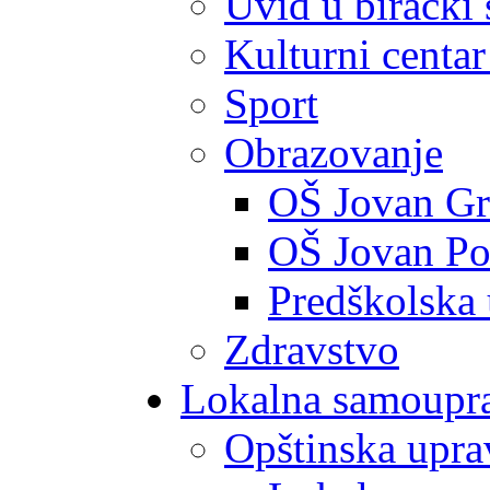
Uvid u birački 
Kulturni centar
Sport
Obrazovanje
OŠ Jovan Gr
OŠ Jovan Po
Predškolska
Zdravstvo
Lokalna samoupr
Opštinska upra