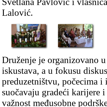
Svetlana Pavlović i vlasnic
Lalović.
Druženje je organizovano u 
iskustava, a u fokusu disku
preduzetništvu, počecima i 
suočavaju gradeći karijere i
važnost međusobne podrške 