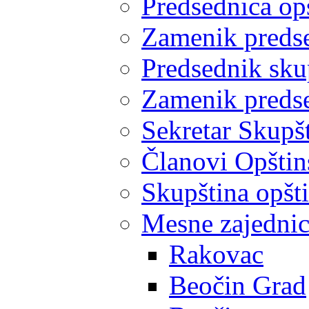
Predsednica op
Zamenik predse
Predsednik sku
Zamenik predse
Sekretar Skupšt
Članovi Opštin
Skupština opšt
Mesne zajedni
Rakovac
Beočin Grad