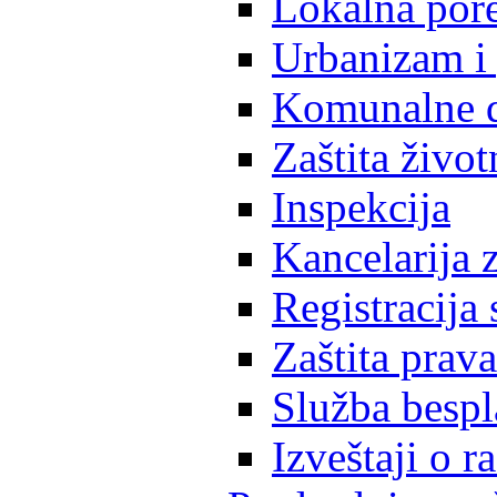
Lokalna pore
Urbanizam i 
Komunalne d
Zaštita život
Inspekcija
Kancelarija z
Registracija
Zaštita prava
Služba besp
Izveštaji o 