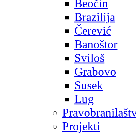
Beočin
Brazilija
Čerević
Banoštor
Sviloš
Grabovo
Susek
Lug
Pravobranilašt
Projekti