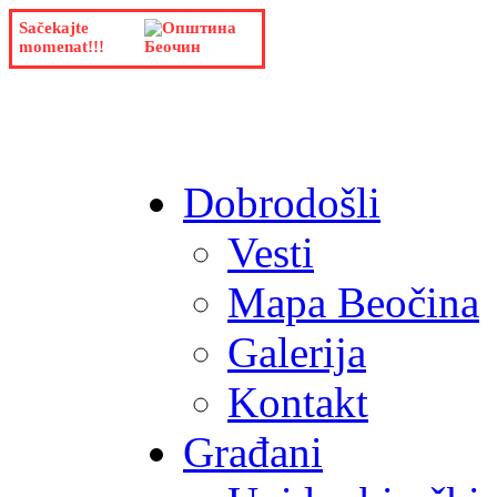
Sačekajte
momenat!!!
Dobrodošli
Vesti
Mapa Beočina
Galerija
Kontakt
Građani