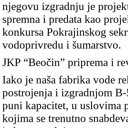
njegovu izgradnju je proje
spremna i predata kao proje
konkursa Pokrajinskog sekre
vodoprivredu i šumarstvo.
JKP “Beočin” priprema i rev
Iako je naša fabrika vode r
postrojenja i izgradnjom B-
puni kapacitet, u uslovima
kojima se trenutno snabdev