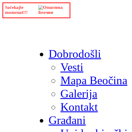
Sačekajte
momenat!!!
Dobrodošli
Vesti
Mapa Beočina
Galerija
Kontakt
Građani