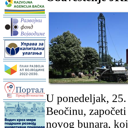
-
-
-
-
U ponedeljak, 25.
-
Beočinu, započeti
novog bunara, koji