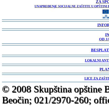
ZA SP
UNAPREĐENjE SOCIJALNE ZAŠTITE U OPŠTINI 
-
INFO
-
I
OD J
-
BESPLAT
-
LOKALNI ANT
-
PLA
-
LICE ZA ZAŠT
-
© 2008 Skupština opštine 
Beočin; 021/2970-260; offi