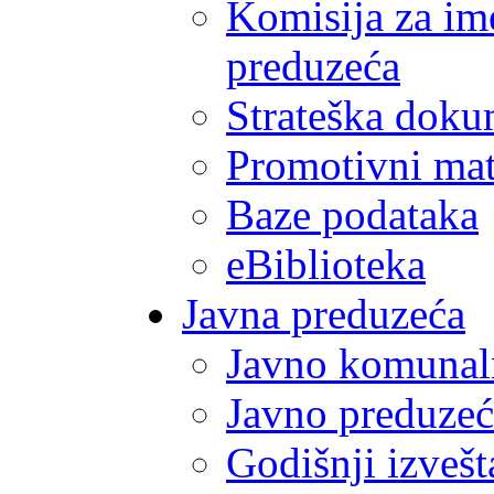
Komisija za im
preduzeća
Strateška doku
Promotivni mate
Baze podataka
eBiblioteka
Javna preduzeća
Javno komunal
Javno preduzeć
Godišnji izvešt