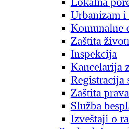
Lokalna pore
Urbanizam i 
Komunalne d
Zaštita život
Inspekcija
Kancelarija z
Registracija
Zaštita prava
Služba besp
Izveštaji o 