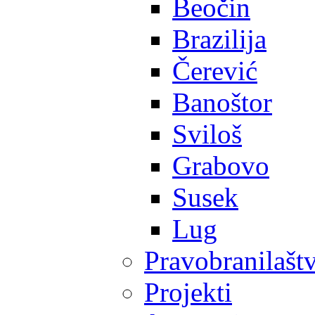
Beočin
Brazilija
Čerević
Banoštor
Sviloš
Grabovo
Susek
Lug
Pravobranilašt
Projekti