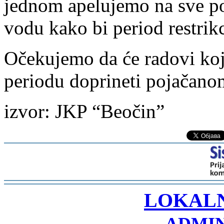
jednom apelujemo na sve po
vodu kako bi period restrikci
Očekujemo da će radovi koj
periodu doprineti pojačanom
izvor: JKP “Beočin”
-
LOKAL