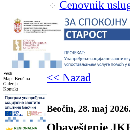
Cenovnik uslug
Vesti
<< Nazad
Mapa Beočina
Galerija
Kontakt
-
Beočin, 28. maj 2026
Obaveštenje JK
-