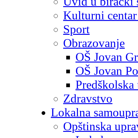
Uvid u birački 
Kulturni centar
Sport
Obrazovanje
OŠ Jovan Gr
OŠ Jovan Po
Predškolska
Zdravstvo
Lokalna samoupr
Opštinska upra