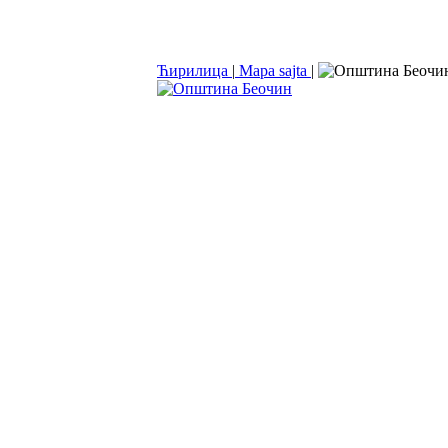
Ћирилица
|
Mapa sajta
|