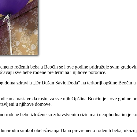
remeno rođenih beba a Beočin se i ove godine pridružuje svim gradovim
očavaju sve bebe rođene pre termina i njihove porodice.
 doma zdravlja „Dr Dušan Savić Doda” na teritoriji opštine Beočin u 
rodicama nastave da rastu, za sve njih Opština Beočin je i ove godine p
stavljeni u njihove domove.
eno rođene bebe izložene su zdravstvenim rizicima i neophodna im je k
eđunarodni simbol obeležavanja Dana prevremeno rođenih beba, ukazuje