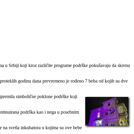
a u Srbiji koji kroz različite programe podrške pokušavaju da skrenu
proteklih godinu dana prevremeno je rođeno 7 beba od kojih su dve
ripremila simbolične poklone podrške koji
ontinuirana podrška kao i nega u posebnim
 na svetla inkubatora u kojima su ove bebe