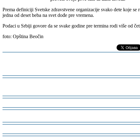
-
Prema definiciji Svetske zdravstvene organizacije svako dete koje se
jedna od deset beba na svet dođe pre vremena.
Podaci u Srbiji govore da se svake godine pre termina rodi više od četi
foto: Opština Beočin
-
-
-
-
-