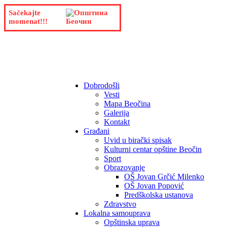
Sačekajte
momenat!!!
Dobrodošli
Vesti
Mapa Beočina
Galerija
Kontakt
Građani
Uvid u birački spisak
Kulturni centar opštine Beočin
Sport
Obrazovanje
OŠ Jovan Grčić Milenko
OŠ Jovan Popović
Predškolska ustanova
Zdravstvo
Lokalna samouprava
Opštinska uprava