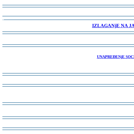
-
-
IZLAGANjE NA J
-
-
UNAPREĐENjE SOCI
-
-
-
-
-