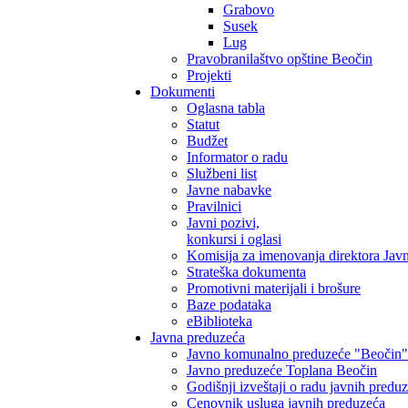
Grabovo
Susek
Lug
Pravobranilaštvo opštine Beočin
Projekti
Dokumenti
Oglasna tabla
Statut
Budžet
Informator o radu
Službeni list
Javne nabavke
Pravilnici
Javni pozivi,
konkursi i oglasi
Komisija za imenovanja direktora Jav
Strateška dokumenta
Promotivni materijali i brošure
Baze podataka
eBiblioteka
Javna preduzeća
Javno komunalno preduzeće "Beočin"
Javno preduzeće Toplana Beočin
Godišnji izveštaji o radu javnih predu
Cenovnik usluga javnih preduzeća