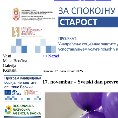
Vesti
<< Nazad
Mapa Beočina
Galerija
Kontakt
Beočin, 17. novembar 2025.
-
17. novembar – Svetski dan prevr
-