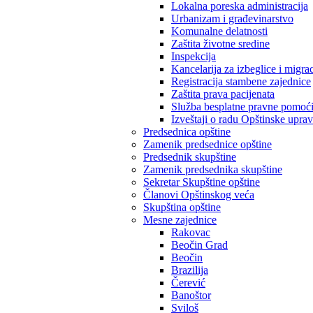
Lokalna poreska administracija
Urbanizam i građevinarstvo
Komunalne delatnosti
Zaštita životne sredine
Inspekcija
Kancelarija za izbeglice i migrac
Registracija stambene zajednice
Zaštita prava pacijenata
Služba besplatne pravne pomoć
Izveštaji o radu Opštinske upra
Predsednica opštine
Zamenik predsednice opštine
Predsednik skupštine
Zamenik predsednika skupštine
Sekretar Skupštine opštine
Članovi Opštinskog veća
Skupština opštine
Mesne zajednice
Rakovac
Beočin Grad
Beočin
Brazilija
Čerević
Banoštor
Sviloš