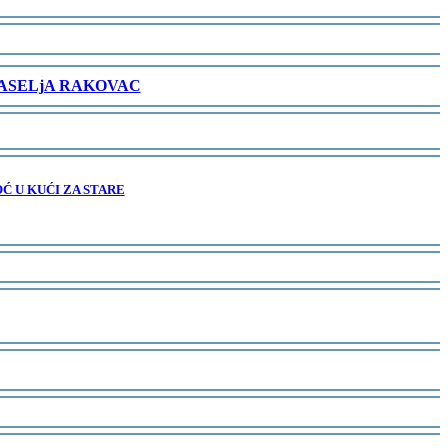
NASELjA RAKOVAC
Ć U KUĆI ZA STARE