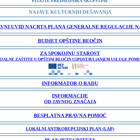
PITAJTE PREDSEDNIKA SKUPŠTINE
NAJAVE KULTURNIH DEŠAVANjA
AVNI UVID NACRTA PLANA GENERALNE REGULACIJE 
BUDžET OPŠTINE BEOČIN
ZA SPOKOJNU STAROST
JALNE ZAŠTITE U OPŠTINI BEOČIN USPOSTAVLjANjEM USLUGE POMO
INFORMATOR O RADU
INFORMACIJE
OD JAVNOG ZNAČAJA
BESPLATNA PRAVNA POMOĆ
LOKALNI ANTIKORUPCIJSKI PLAN (LAP)