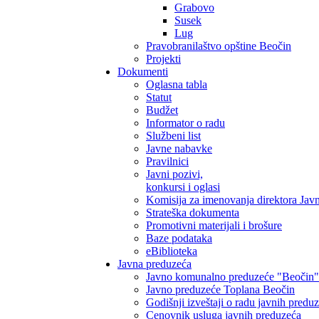
Grabovo
Susek
Lug
Pravobranilaštvo opštine Beočin
Projekti
Dokumenti
Oglasna tabla
Statut
Budžet
Informator o radu
Službeni list
Javne nabavke
Pravilnici
Javni pozivi,
konkursi i oglasi
Komisija za imenovanja direktora Jav
Strateška dokumenta
Promotivni materijali i brošure
Baze podataka
eBiblioteka
Javna preduzeća
Javno komunalno preduzeće "Beočin"
Javno preduzeće Toplana Beočin
Godišnji izveštaji o radu javnih predu
Cenovnik usluga javnih preduzeća