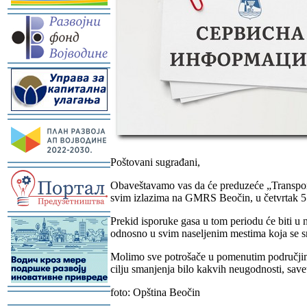
-
-
-
Poštovani sugrađani,
-
Obaveštavamo vas da će preduzeće „Transport
svim izlazima na GMRS Beočin, u četvrtak 5.
-
Prekid isporuke gasa u tom periodu će biti u
odnosno u svim naseljenim mestima koja se
Molimo sve potrošače u pomenutim područjima 
cilju smanjenja bilo kakvih neugodnosti, sav
foto: Opština Beočin
-