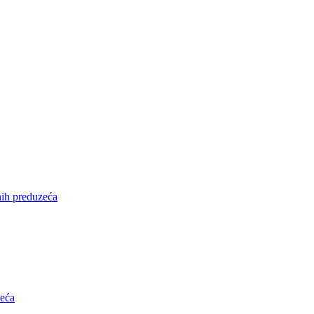
nih preduzeća
zeća