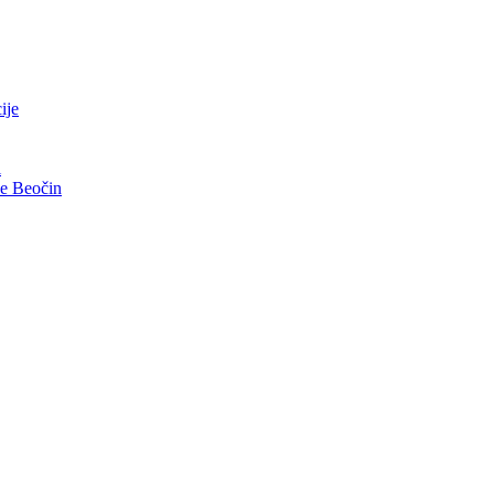
ije
i
ve Beočin