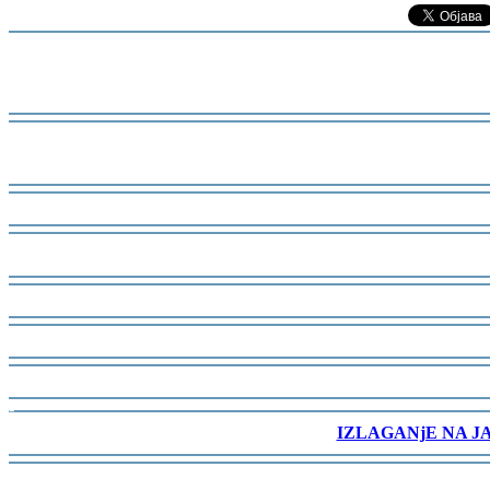
-
-
-
-
-
-
-
-
IZLAGANjE NA J
-