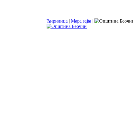
Ћирилица
|
Mapa sajta
|