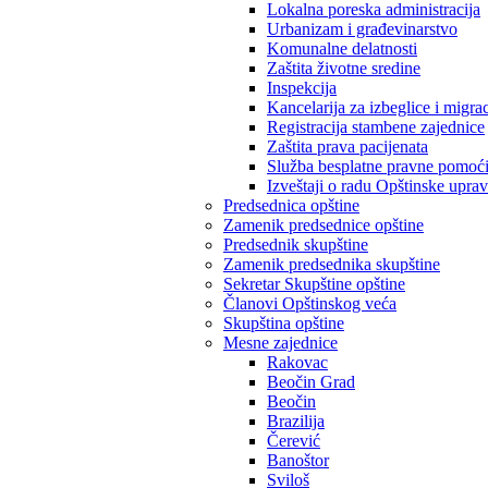
Lokalna poreska administracija
Urbanizam i građevinarstvo
Komunalne delatnosti
Zaštita životne sredine
Inspekcija
Kancelarija za izbeglice i migrac
Registracija stambene zajednice
Zaštita prava pacijenata
Služba besplatne pravne pomoć
Izveštaji o radu Opštinske upra
Predsednica opštine
Zamenik predsednice opštine
Predsednik skupštine
Zamenik predsednika skupštine
Sekretar Skupštine opštine
Članovi Opštinskog veća
Skupština opštine
Mesne zajednice
Rakovac
Beočin Grad
Beočin
Brazilija
Čerević
Banoštor
Sviloš