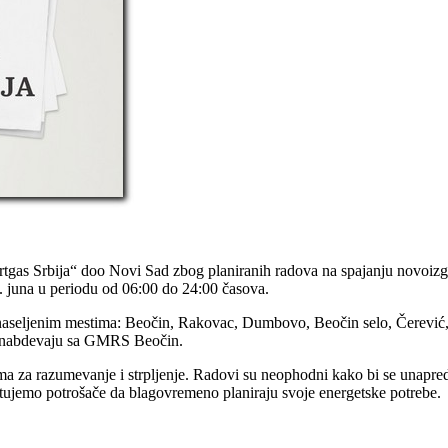
gas Srbija“ doo Novi Sad zbog planiranih radova na spajanju novoizg
 juna u periodu od 06:00 do 24:00 časova.
 naseljenim mestima: Beočin, Rakovac, Dumbovo, Beočin selo, Čerević, 
 snabdevaju sa GMRS Beočin.
za razumevanje i strpljenje. Radovi su neophodni kako bi se unapredio
etujemo potrošače da blagovremeno planiraju svoje energetske potrebe.