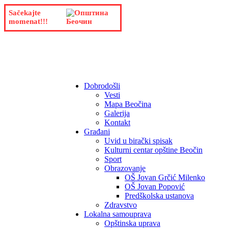
Sačekajte
momenat!!!
Dobrodošli
Vesti
Mapa Beočina
Galerija
Kontakt
Građani
Uvid u birački spisak
Kulturni centar opštine Beočin
Sport
Obrazovanje
OŠ Jovan Grčić Milenko
OŠ Jovan Popović
Predškolska ustanova
Zdravstvo
Lokalna samouprava
Opštinska uprava