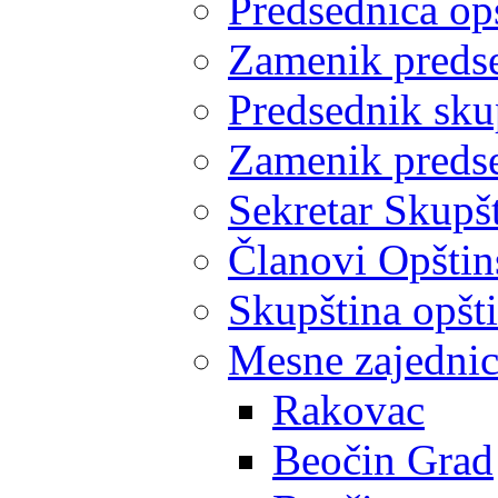
Predsednica op
Zamenik predse
Predsednik sku
Zamenik predse
Sekretar Skupšt
Članovi Opštin
Skupština opšt
Mesne zajedni
Rakovac
Beočin Grad