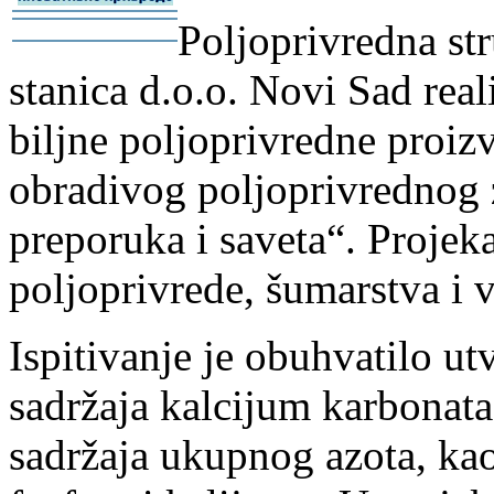
-
Poljoprivredna st
-
stanica d.o.o. Novi Sad rea
biljne poljoprivredne proiz
obradivog poljoprivrednog z
preporuka i saveta“. Projeka
poljoprivrede, šumarstva i 
Ispitivanje je obuhvatilo ut
sadržaja kalcijum karbonata
sadržaja ukupnog azota, kao