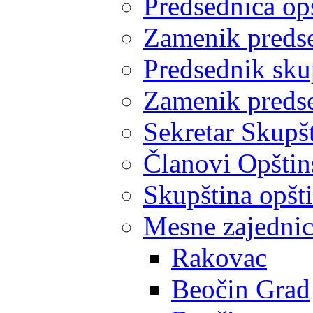
Predsednica op
Zamenik predse
Predsednik sku
Zamenik predse
Sekretar Skupšt
Članovi Opštin
Skupština opšt
Mesne zajedni
Rakovac
Beočin Grad