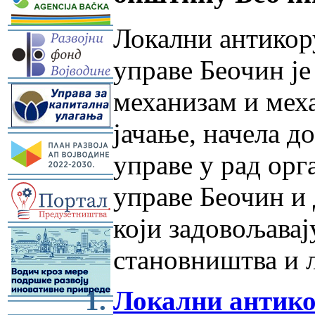
Локални антикор
-
управе Беочин ј
-
механизам и мех
јачање, начела д
-
управе у рад ор
-
управе Беочин и 
који задовољавај
-
становништва и л
Локални антико
-