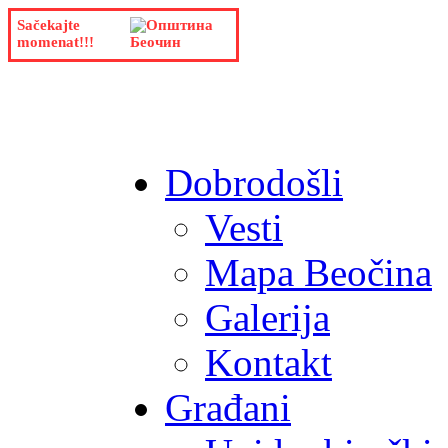
Sačekajte
momenat!!!
Dobrodošli
Vesti
Mapa Beočina
Galerija
Kontakt
Građani