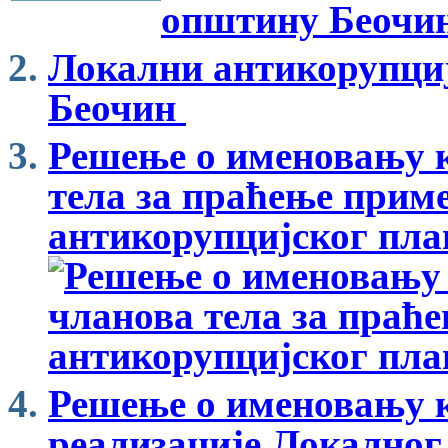
општину Беочин
-
Локални антикорупци
Беочин
Решење о именовању к
тела за праћење прим
антикорупцијског пла
Решење о именовању к
реализације Локалног