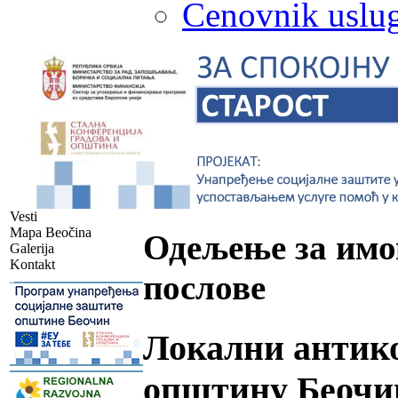
Cenovnik uslug
Vesti
Mapa Beočina
Одељење за имо
Galerija
Kontakt
послове
-
Локални антико
-
општину Беочи