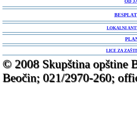
OD J
-
BESPLAT
-
LOKALNI ANT
-
PLA
-
LICE ZA ZAŠT
-
© 2008 Skupština opštine 
Beočin; 021/2970-260; offi