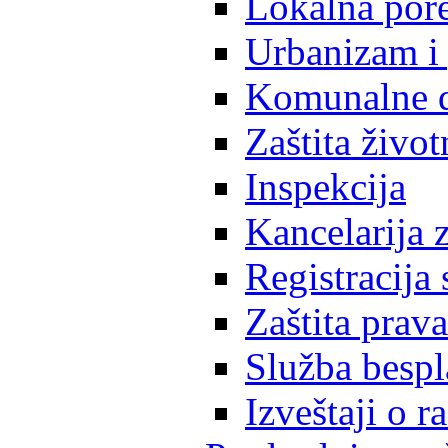
Lokalna pore
Urbanizam i 
Komunalne d
Zaštita život
Inspekcija
Kancelarija z
Registracija
Zaštita prava
Služba besp
Izveštaji o 