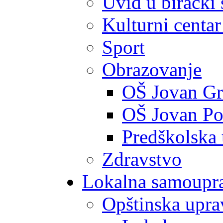
Uvid u birački 
Kulturni centar
Sport
Obrazovanje
OŠ Jovan Gr
OŠ Jovan Po
Predškolska
Zdravstvo
Lokalna samoupr
Opštinska upra