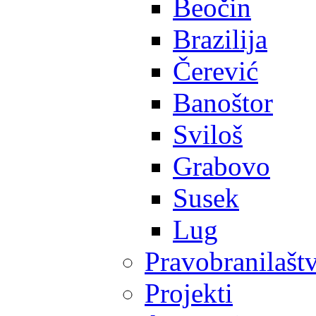
Beočin
Brazilija
Čerević
Banoštor
Sviloš
Grabovo
Susek
Lug
Pravobranilašt
Projekti