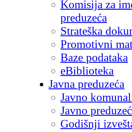
Komisija za im
preduzeća
Strateška doku
Promotivni mate
Baze podataka
eBiblioteka
Javna preduzeća
Javno komunal
Javno preduzeć
Godišnji izvešt