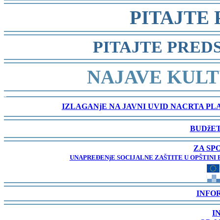
-
PITAJTE
-
PITAJTE PRED
-
NAJAVE KULT
-
IZLAGANjE NA JAVNI UVID NACRTA P
-
BUDžET
-
ZA SP
UNAPREĐENjE SOCIJALNE ZAŠTITE U OPŠTINI 
-
INFO
-
I