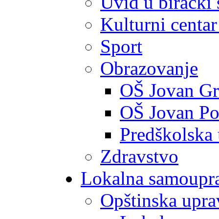
Uvid u birački 
Kulturni centar
Sport
Obrazovanje
OŠ Jovan Gr
OŠ Jovan Po
Predškolska
Zdravstvo
Lokalna samoupr
Opštinska upra