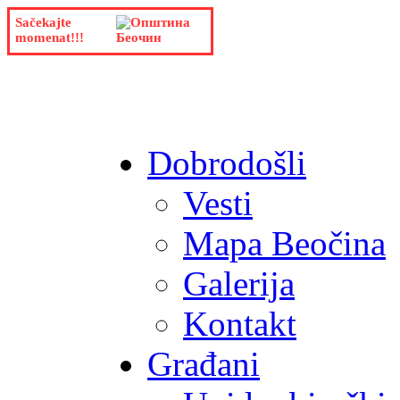
Sačekajte
momenat!!!
Dobrodošli
Vesti
Mapa Beočina
Galerija
Kontakt
Građani