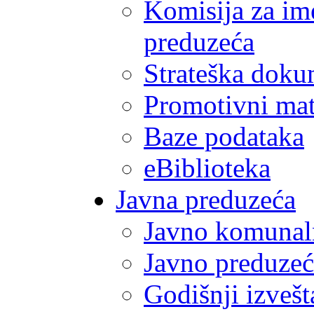
Komisija za im
preduzeća
Strateška doku
Promotivni mate
Baze podataka
eBiblioteka
Javna preduzeća
Javno komunal
Javno preduzeć
Godišnji izvešt