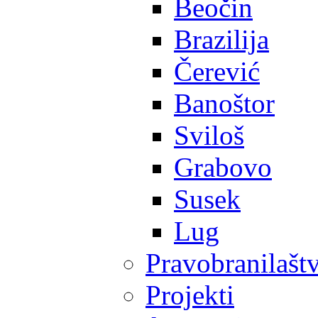
Beočin
Brazilija
Čerević
Banoštor
Sviloš
Grabovo
Susek
Lug
Pravobranilašt
Projekti