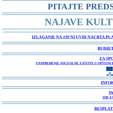
-
PITAJTE PRED
-
NAJAVE KULT
-
IZLAGANjE NA JAVNI UVID NACRTA P
-
BUDžET
-
ZA SP
UNAPREĐENjE SOCIJALNE ZAŠTITE U OPŠTINI 
-
INFO
-
I
OD J
-
BESPLAT