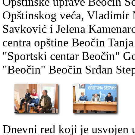
Opštinske uprave Beočin Se
Opštinskog veća, Vladimir 
Savković i Jelena Kamenaro
centra opštine Beočin Tanja
"Sportski centar Beočin" G
"Beočin" Beočin Srđan Ste
Dnevni red koji je usvojen 