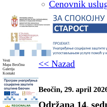
Cenovnik uslug
Vesti
<< Nazad
Mapa Beočina
Galerija
Kontakt
-
Beočin, 29. april 202
Održana 14. sedn
-