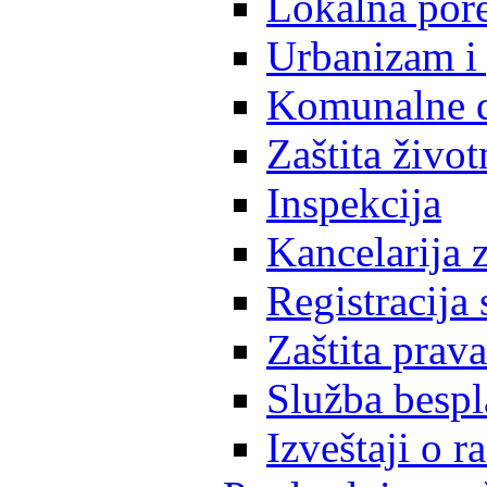
Lokalna pore
Urbanizam i 
Komunalne d
Zaštita život
Inspekcija
Kancelarija z
Registracija
Zaštita prava
Služba besp
Izveštaji o 