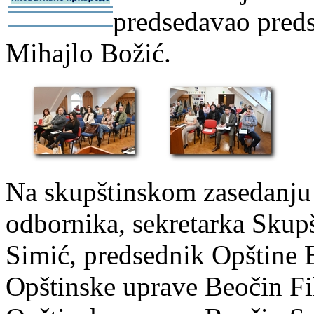
predsedavao preds
-
-
Mihajlo Božić.
Na skupštinskom zasedanju 
odbornika, sekretarka Skupš
Simić, predsednik Opštine 
Opštinske uprave Beočin Fi