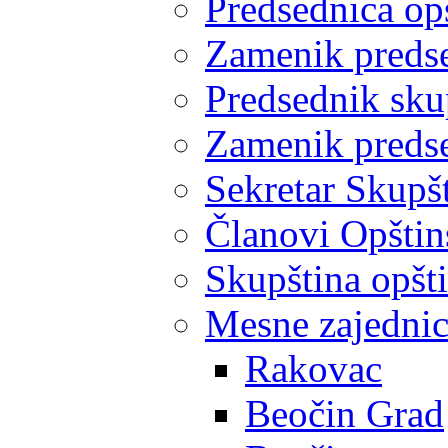
Predsednica op
Zamenik predse
Predsednik sku
Zamenik predse
Sekretar Skupšt
Članovi Opštin
Skupština opšt
Mesne zajedni
Rakovac
Beočin Grad