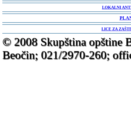
-
LOKALNI ANT
-
PLA
-
LICE ZA ZAŠT
-
© 2008 Skupština opštine 
Beočin; 021/2970-260; offi