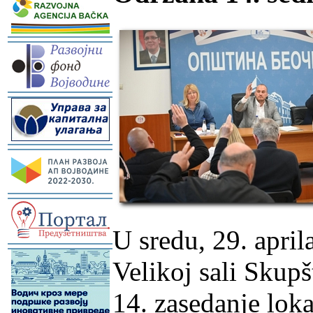
-
-
-
-
U sredu, 29. apri
-
Velikoj sali Skupš
14. zasedanje lok