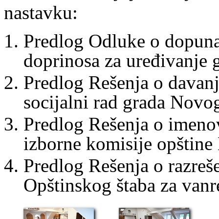
nastavku:
Predlog Odluke o dopun
doprinosa za uređivanje 
Predlog Rešenja o davanju
socijalni rad grada Novo
Predlog Rešenja o imeno
izborne komisije opštine
Predlog Rešenja o razreše
Opštinskog štaba za vanre