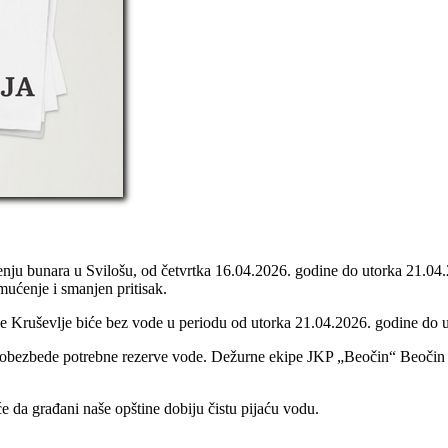
išćenju bunara u Svilošu, od četvrtka 16.04.2026. godine do utorka 21
mućenje i smanjen pritisak.
e Kruševlje biće bez vode u periodu od utorka 21.04.2026. godine do 
obezbede potrebne rezerve vode. Dežurne ekipe JKP „Beočin“ Beočin će 
e da građani naše opštine dobiju čistu pijaću vodu.