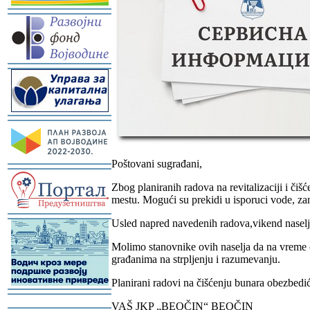
-
-
-
Poštovani sugrađani,
-
Zbog planiranih radova na revitalizaciji i č
mestu. Mogući su prekidi u isporuci vode, za
-
Usled napred navedenih radova,vikend naselj
Molimo stanovnike ovih naselja da na vreme 
građanima na strpljenju i razumevanju.
Planirani radovi na čišćenju bunara obezbedić
-
VAŠ JKP „BEOČIN“ BEOČIN