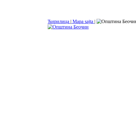
Ћирилица
|
Mapa sajta
|