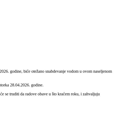
.04.2026. godine, biće otežano snabdevanje vodom u ovom naseljenom
utorka 28.04.2026. godine.
se truditi da radove obave u što kraćem roku, i zahvaljuju