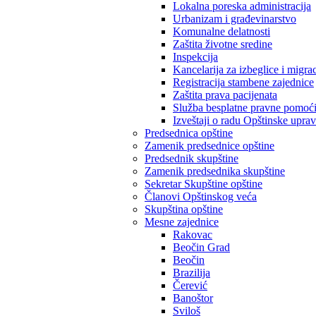
Lokalna poreska administracija
Urbanizam i građevinarstvo
Komunalne delatnosti
Zaštita životne sredine
Inspekcija
Kancelarija za izbeglice i migrac
Registracija stambene zajednice
Zaštita prava pacijenata
Služba besplatne pravne pomoć
Izveštaji o radu Opštinske upra
Predsednica opštine
Zamenik predsednice opštine
Predsednik skupštine
Zamenik predsednika skupštine
Sekretar Skupštine opštine
Članovi Opštinskog veća
Skupština opštine
Mesne zajednice
Rakovac
Beočin Grad
Beočin
Brazilija
Čerević
Banoštor
Sviloš