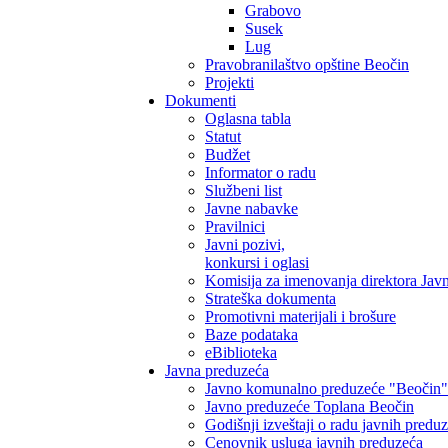
Grabovo
Susek
Lug
Pravobranilaštvo opštine Beočin
Projekti
Dokumenti
Oglasna tabla
Statut
Budžet
Informator o radu
Službeni list
Javne nabavke
Pravilnici
Javni pozivi,
konkursi i oglasi
Komisija za imenovanja direktora Jav
Strateška dokumenta
Promotivni materijali i brošure
Baze podataka
eBiblioteka
Javna preduzeća
Javno komunalno preduzeće "Beočin"
Javno preduzeće Toplana Beočin
Godišnji izveštaji o radu javnih predu
Cenovnik usluga javnih preduzeća