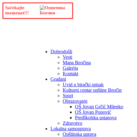
Sačekajte
momenat!!!
Dobrodošli
Vesti
Mapa Beočina
Galerija
Kontakt
Građani
Uvid u birački spisak
Kulturni centar opštine Beočin
Sport
Obrazovanje
OŠ Jovan Grčić Milenko
OŠ Jovan Popović
Predškolska ustanova
Zdravstvo
Lokalna samouprava
Opštinska uprava